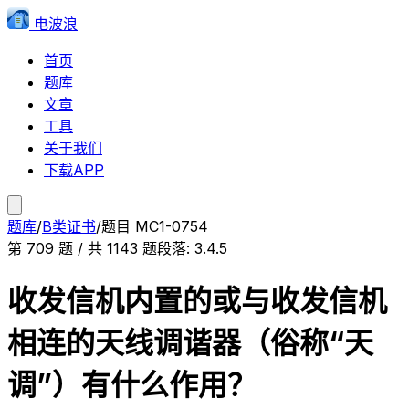
电波浪
首页
题库
文章
工具
关于我们
下载APP
题库
/
B类证书
/
题目
MC1-0754
第
709
题 / 共
1143
题
段落:
3.4.5
收发信机内置的或与收发信机
相连的天线调谐器（俗称“天
调”）有什么作用？