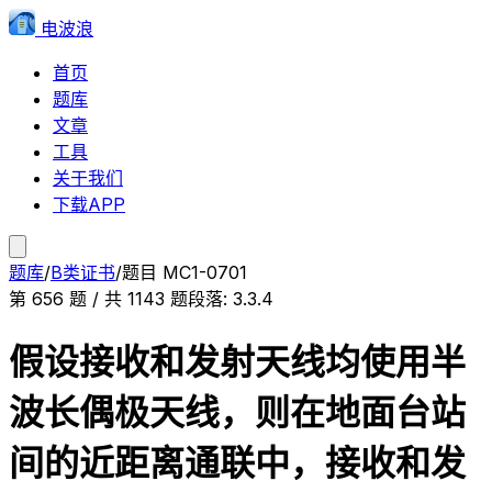
电波浪
首页
题库
文章
工具
关于我们
下载APP
题库
/
B类证书
/
题目
MC1-0701
第
656
题 / 共
1143
题
段落:
3.3.4
假设接收和发射天线均使用半
波长偶极天线，则在地面台站
间的近距离通联中，接收和发