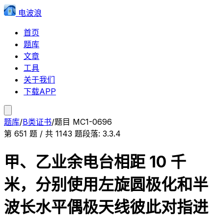
电波浪
首页
题库
文章
工具
关于我们
下载APP
题库
/
B类证书
/
题目
MC1-0696
第
651
题 / 共
1143
题
段落:
3.3.4
甲、乙业余电台相距 10 千
米，分别使用左旋圆极化和半
波长水平偶极天线彼此对指进