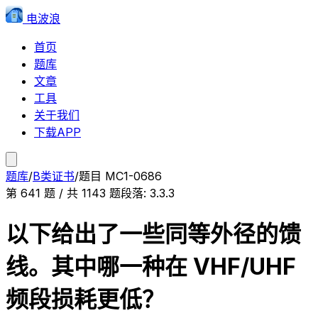
电波浪
首页
题库
文章
工具
关于我们
下载APP
题库
/
B类证书
/
题目
MC1-0686
第
641
题 / 共
1143
题
段落:
3.3.3
以下给出了一些同等外径的馈
线。其中哪一种在 VHF/UHF
频段损耗更低？