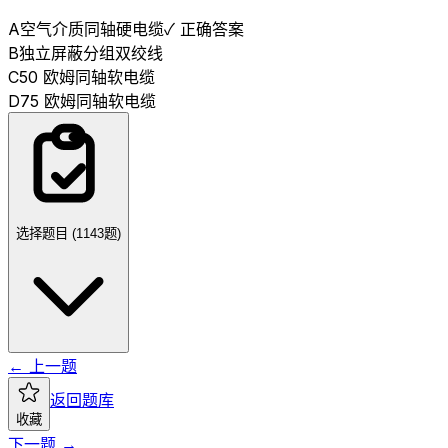
A
空气介质同轴硬电缆
✓ 正确答案
B
独立屏蔽分组双绞线
C
50 欧姆同轴软电缆
D
75 欧姆同轴软电缆
选择题目 (
1143
题)
← 上一题
返回题库
收藏
下一题 →