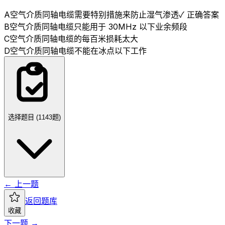
A
空气介质同轴电缆需要特别措施来防止湿气渗透
✓ 正确答案
B
空气介质同轴电缆只能用于 30MHz 以下业余频段
C
空气介质同轴电缆的每百米损耗太大
D
空气介质同轴电缆不能在冰点以下工作
选择题目 (
1143
题)
← 上一题
返回题库
收藏
下一题 →