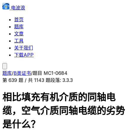
电波浪
首页
题库
文章
工具
关于我们
下载APP
题库
/
B类证书
/
题目
MC1-0684
第
639
题 / 共
1143
题
段落:
3.3.3
相比填充有机介质的同轴电
缆，空气介质同轴电缆的劣势
是什么？