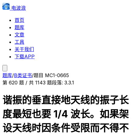
电波浪
首页
题库
文章
工具
关于我们
下载APP
题库
/
B类证书
/
题目
MC1-0665
第
620
题 / 共
1143
题
段落:
3.3.1
谐振的垂直接地天线的振子长
度最短也要 1/4 波长。如果架
设天线时因条件受限而不得不