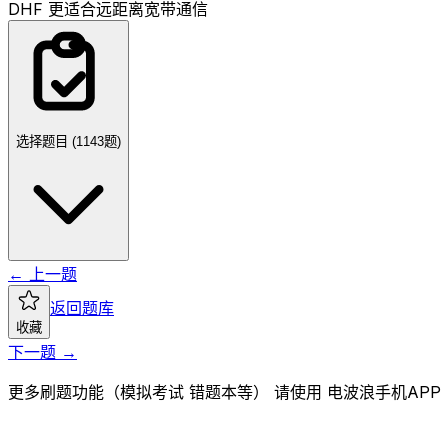
D
HF 更适合远距离宽带通信
选择题目 (
1143
题)
← 上一题
返回题库
收藏
下一题 →
更多刷题功能（模拟考试 错题本等） 请使用 电波浪手机APP