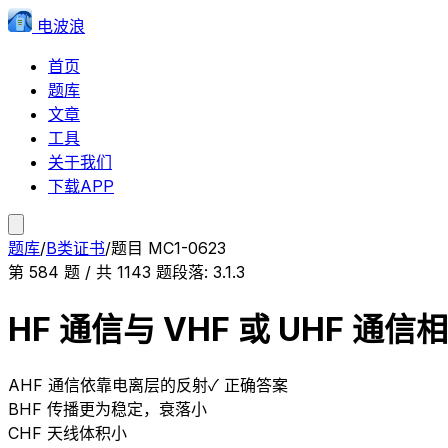
电波浪
首页
题库
文章
工具
关于我们
下载APP
题库
/
B类证书
/
题目
MC1-0623
第
584
题 / 共
1143
题
段落:
3.1.3
HF 通信与 VHF 或 UHF 
A
HF 通信依靠电离层的反射
✓ 正确答案
B
HF 传播更为稳定，衰落小
C
HF 天线体积小