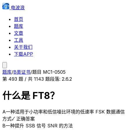
电波浪
首页
题库
文章
工具
关于我们
下载APP
题库
/
B类证书
/
题目
MC1-0505
第
493
题 / 共
1143
题
段落:
2.6.2
什么是 FT8？
A
一种适用于小功率和低信噪比环境的低速率 FSK 数据通信
方式
✓ 正确答案
B
一种提升 SSB 信号 SNR 的方法