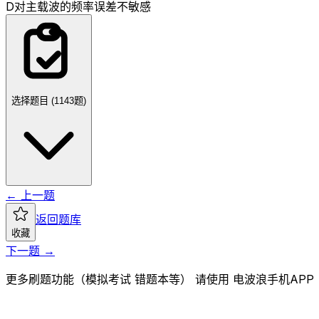
D
对主载波的频率误差不敏感
选择题目 (
1143
题)
← 上一题
返回题库
收藏
下一题 →
更多刷题功能（模拟考试 错题本等） 请使用 电波浪手机APP