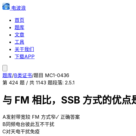
电波浪
首页
题库
文章
工具
关于我们
下载APP
题库
/
B类证书
/
题目
MC1-0436
第
424
题 / 共
1143
题
段落:
2.5.1
与 FM 相比，SSB 方式的优
A
发射带宽较 FM 方式窄
✓ 正确答案
B
同频电台彼此互不干扰
C
对天电干扰免疫