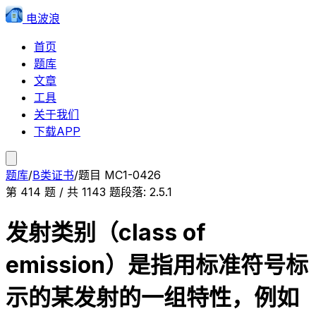
电波浪
首页
题库
文章
工具
关于我们
下载APP
题库
/
B类证书
/
题目
MC1-0426
第
414
题 / 共
1143
题
段落:
2.5.1
发射类别（class of
emission）是指用标准符号标
示的某发射的一组特性，例如