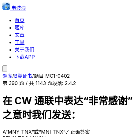
电波浪
首页
题库
文章
工具
关于我们
下载APP
题库
/
B类证书
/
题目
MC1-0402
第
390
题 / 共
1143
题
段落:
2.4.2
在 CW 通联中表达“非常感谢”
之意时我们发送：
A
“MNY TNX”或“MNI TNX”
✓ 正确答案