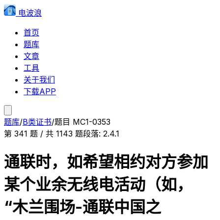
电波浪
首页
题库
文章
工具
关于我们
下载APP
题库
/
B类证书
/
题目
MC1-0353
第
341
题 / 共
1143
题
段落:
2.4.1
通联时，如希望相约对方参加
某个业余无线电活动（如，
“木兰围场-通联中国之