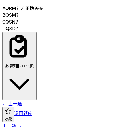
A
QRM？
✓ 正确答案
B
QSM？
C
QSN？
D
QSD？
选择题目 (
1143
题)
← 上一题
返回题库
收藏
下一题 →