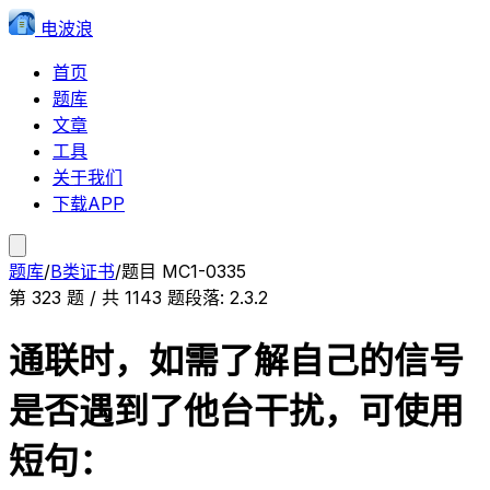
电波浪
首页
题库
文章
工具
关于我们
下载APP
题库
/
B类证书
/
题目
MC1-0335
第
323
题 / 共
1143
题
段落:
2.3.2
通联时，如需了解自己的信号
是否遇到了他台干扰，可使用
短句：