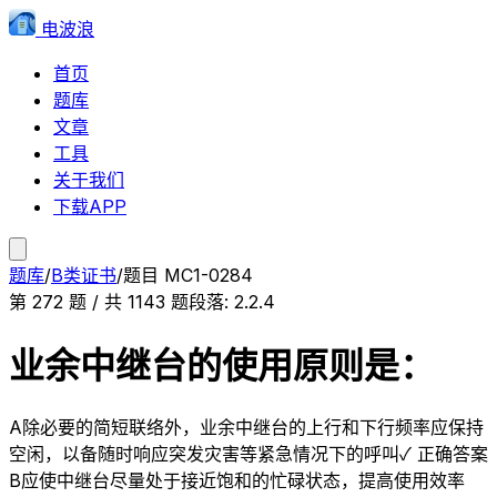
电波浪
首页
题库
文章
工具
关于我们
下载APP
题库
/
B类证书
/
题目
MC1-0284
第
272
题 / 共
1143
题
段落:
2.2.4
业余中继台的使用原则是：
A
除必要的简短联络外，业余中继台的上行和下行频率应保持
空闲，以备随时响应突发灾害等紧急情况下的呼叫
✓ 正确答案
B
应使中继台尽量处于接近饱和的忙碌状态，提高使用效率