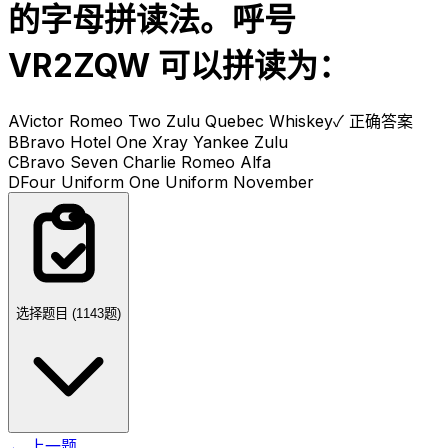
的字母拼读法。呼号
VR2ZQW 可以拼读为：
A
Victor Romeo Two Zulu Quebec Whiskey
✓ 正确答案
B
Bravo Hotel One Xray Yankee Zulu
C
Bravo Seven Charlie Romeo Alfa
D
Four Uniform One Uniform November
选择题目 (
1143
题)
← 上一题