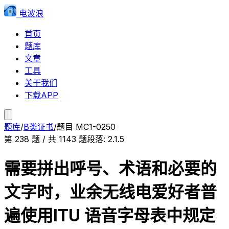
电波浪
首页
题库
文章
工具
关于我们
下载APP
题库
/
B类证书
/
题目
MC1-0250
第
238
题 / 共
1143
题
段落:
2.1.5
需要拼出呼号、术语和必要的
文字时，业余无线电爱好者普
遍使用ITU 语音字母表中规定