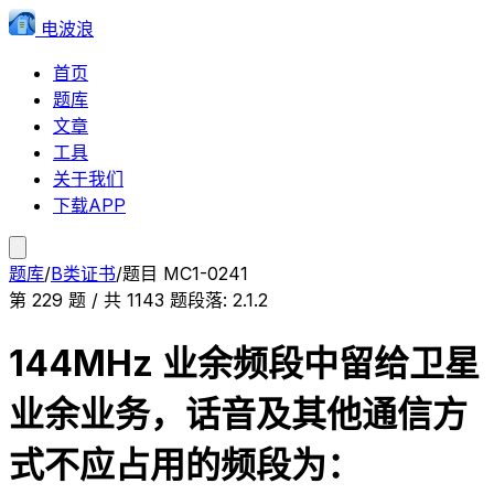
电波浪
首页
题库
文章
工具
关于我们
下载APP
题库
/
B类证书
/
题目
MC1-0241
第
229
题 / 共
1143
题
段落:
2.1.2
144MHz 业余频段中留给卫星
业余业务，话音及其他通信方
式不应占用的频段为：