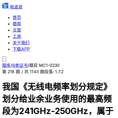
电波浪
首页
题库
文章
工具
关于我们
下载APP
题库
/
B类证书
/
题目
MC1-0230
第
218
题 / 共
1143
题
段落:
1.7.2
我国《无线电频率划分规定》
划分给业余业务使用的最高频
段为241GHz-250GHz，属于