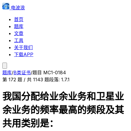
电波浪
首页
题库
文章
工具
关于我们
下载APP
题库
/
B类证书
/
题目
MC1-0184
第
172
题 / 共
1143
题
段落:
1.7.1
我国分配给业余业务和卫星业
余业务的频率最高的频段及其
共用类别是：