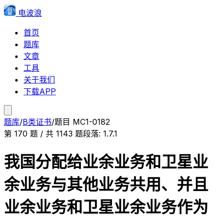
电波浪
首页
题库
文章
工具
关于我们
下载APP
题库
/
B类证书
/
题目
MC1-0182
第
170
题 / 共
1143
题
段落:
1.7.1
我国分配给业余业务和卫星业
余业务与其他业务共用、并且
业余业务和卫星业余业务作为