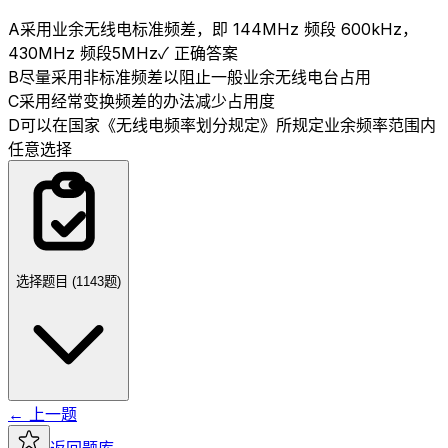
A
采用业余无线电标准频差，即 144MHz 频段 600kHz，
430MHz 频段5MHz
✓ 正确答案
B
尽量采用非标准频差以阻止一般业余无线电台占用
C
采用经常变换频差的办法减少占用度
D
可以在国家《无线电频率划分规定》所规定业余频率范围内
任意选择
选择题目 (
1143
题)
← 上一题
返回题库