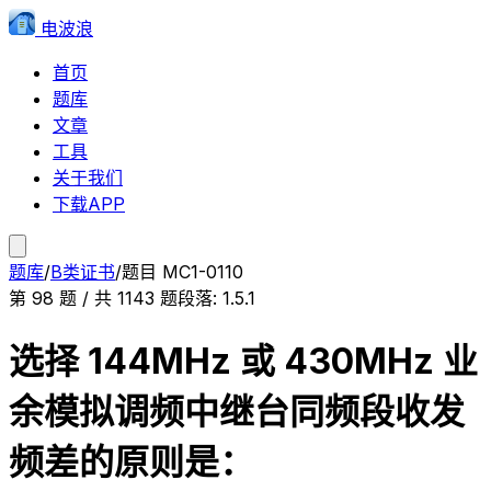
电波浪
首页
题库
文章
工具
关于我们
下载APP
题库
/
B类证书
/
题目
MC1-0110
第
98
题 / 共
1143
题
段落:
1.5.1
选择 144MHz 或 430MHz 业
余模拟调频中继台同频段收发
频差的原则是：