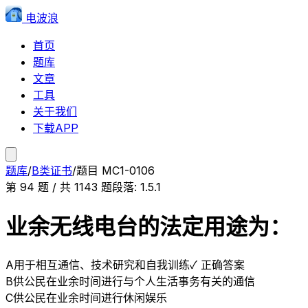
电波浪
首页
题库
文章
工具
关于我们
下载APP
题库
/
B类证书
/
题目
MC1-0106
第
94
题 / 共
1143
题
段落:
1.5.1
业余无线电台的法定用途为：
A
用于相互通信、技术研究和自我训练
✓ 正确答案
B
供公民在业余时间进行与个人生活事务有关的通信
C
供公民在业余时间进行休闲娱乐