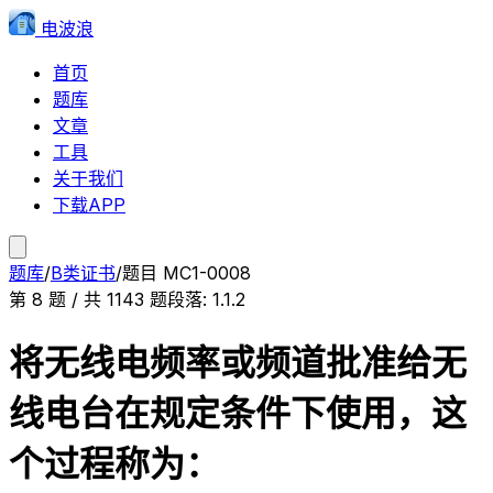
电波浪
首页
题库
文章
工具
关于我们
下载APP
题库
/
B类证书
/
题目
MC1-0008
第
8
题 / 共
1143
题
段落:
1.1.2
将无线电频率或频道批准给无
线电台在规定条件下使用，这
个过程称为：