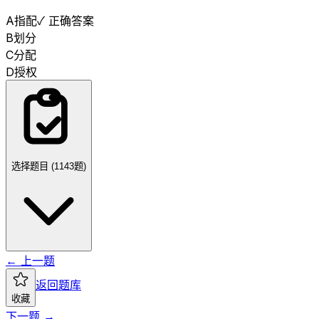
A
指配
✓ 正确答案
B
划分
C
分配
D
授权
选择题目 (
1143
题)
← 上一题
返回题库
收藏
下一题 →