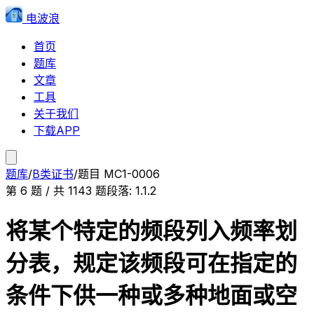
电波浪
首页
题库
文章
工具
关于我们
下载APP
题库
/
B类证书
/
题目
MC1-0006
第
6
题 / 共
1143
题
段落:
1.1.2
将某个特定的频段列入频率划
分表，规定该频段可在指定的
条件下供一种或多种地面或空