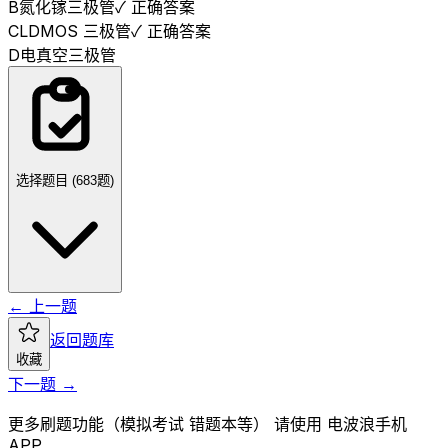
B
氮化镓三极管
✓ 正确答案
C
LDMOS 三极管
✓ 正确答案
D
电真空三极管
选择题目 (
683
题)
← 上一题
返回题库
收藏
下一题 →
更多刷题功能（模拟考试 错题本等） 请使用 电波浪手机
APP