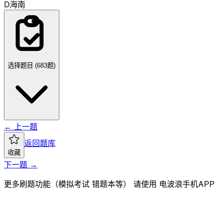
D
海南
选择题目 (
683
题)
← 上一题
返回题库
收藏
下一题 →
更多刷题功能（模拟考试 错题本等） 请使用 电波浪手机APP