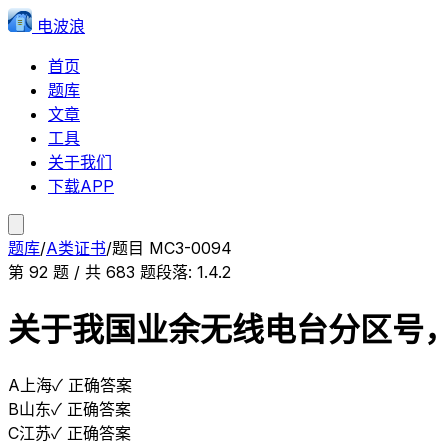
电波浪
首页
题库
文章
工具
关于我们
下载APP
题库
/
A类证书
/
题目
MC3-0094
第
92
题 / 共
683
题
段落:
1.4.2
关于我国业余无线电台分区号，
A
上海
✓ 正确答案
B
山东
✓ 正确答案
C
江苏
✓ 正确答案