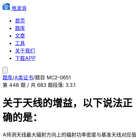
电波浪
首页
题库
文章
工具
关于我们
下载APP
题库
/
A类证书
/
题目
MC2-0651
第
448
题 / 共
683
题
段落:
3.3.1
关于天线的增益，以下说法正
确的是：
A
待测天线最大辐射方向上的辐射功率密度与基准天线对应值