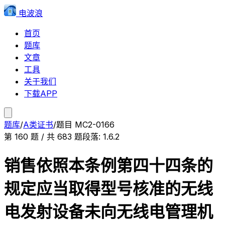
电波浪
首页
题库
文章
工具
关于我们
下载APP
题库
/
A类证书
/
题目
MC2-0166
第
160
题 / 共
683
题
段落:
1.6.2
销售依照本条例第四十四条的
规定应当取得型号核准的无线
电发射设备未向无线电管理机