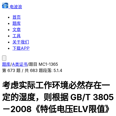
电波浪
首页
题库
文章
工具
关于我们
下载APP
题库
/
A类证书
/
题目
MC1-1365
第
673
题 / 共
683
题
段落:
5.1.4
考虑实际工作环境必然存在一
定的湿度，则根据 GB/T 3805
－2008《特低电压ELV限值》