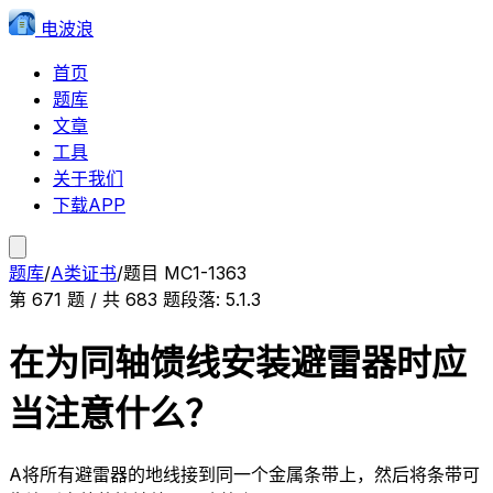
电波浪
首页
题库
文章
工具
关于我们
下载APP
题库
/
A类证书
/
题目
MC1-1363
第
671
题 / 共
683
题
段落:
5.1.3
在为同轴馈线安装避雷器时应
当注意什么？
A
将所有避雷器的地线接到同一个金属条带上，然后将条带可