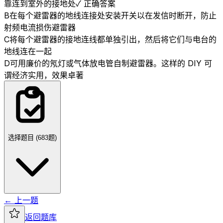
靠连到室外的接地处
✓ 正确答案
B
在每个避雷器的地线连接处安装开关以在发信时断开，防止
射频电流损伤避雷器
C
将每个避雷器的接地连线都单独引出，然后将它们与电台的
地线连在一起
D
可用廉价的氖灯或气体放电管自制避雷器。这样的 DIY 可
谓经济实用，效果卓著
选择题目 (
683
题)
← 上一题
返回题库