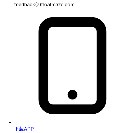
feedback(a)floatmaze.com
下载APP