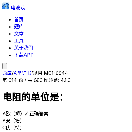
电波浪
首页
题库
文章
工具
关于我们
下载APP
题库
/
A类证书
/
题目
MC1-0944
第
614
题 / 共
683
题
段落:
4.1.3
电阻的单位是：
A
欧（姆）
✓ 正确答案
B
安（培）
C
伏（特）