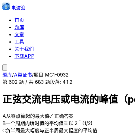
电波浪
首页
题库
文章
工具
关于我们
下载APP
题库
/
A类证书
/
题目
MC1-0932
第
602
题 / 共
683
题
段落:
4.1.2
正弦交流电压或电流的峰值（pea
A
从零点算起的最大值
✓ 正确答案
B
一个周期内瞬时值的平均值乘以 2＾(1/2)
C
负半周最大幅度与正半周最大幅度的平均值