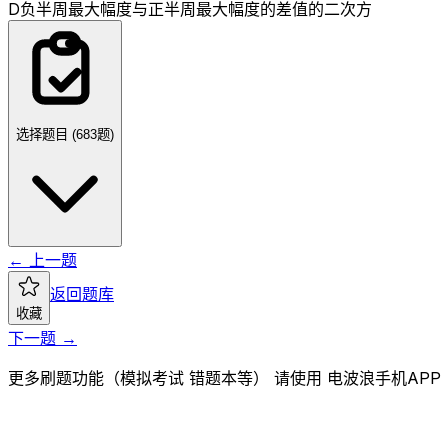
D
负半周最大幅度与正半周最大幅度的差值的二次方
选择题目 (
683
题)
← 上一题
返回题库
收藏
下一题 →
更多刷题功能（模拟考试 错题本等） 请使用 电波浪手机APP