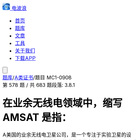
电波浪
首页
题库
文章
工具
关于我们
下载APP
题库
/
A类证书
/
题目
MC1-0908
第
578
题 / 共
683
题
段落:
3.8.1
在业余无线电领域中，缩写
AMSAT 是指：
A
美国的业余无线电卫星公司，是一个专注于实验卫星的设