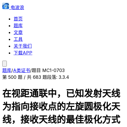
电波浪
首页
题库
文章
工具
关于我们
下载APP
题库
/
A类证书
/
题目
MC1-0703
第
500
题 / 共
683
题
段落:
3.3.4
在视距通联中，已知发射天线
为指向接收点的左旋圆极化天
线，接收天线的最佳极化方式