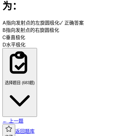
为：
A
指向发射点的左旋圆极化
✓ 正确答案
B
指向发射点的右旋圆极化
C
垂直极化
D
水平极化
选择题目 (
683
题)
← 上一题
返回题库