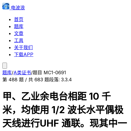
电波浪
首页
题库
文章
工具
关于我们
下载APP
题库
/
A类证书
/
题目
MC1-0691
第
488
题 / 共
683
题
段落:
3.3.4
甲、乙业余电台相距 10 千
米，均使用 1/2 波长水平偶极
天线进行UHF 通联。现其中一