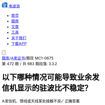
电波浪
首页
题库
文章
工具
关于我们
下载APP
题库
/
A类证书
/
题目
MC1-0675
第
472
题 / 共
683
题
段落:
3.3.2
以下哪种情况可能导致业余发
信机显示的驻波比不稳定？
A
发信机、馈线或天线某处接触不良
✓ 正确答案