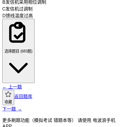
B
发信机采用相位调制
C
发信机过调制
D
馈线温度过高
选择题目 (
683
题)
← 上一题
返回题库
收藏
下一题 →
更多刷题功能（模拟考试 错题本等） 请使用 电波浪手机
APP