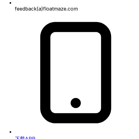
feedback(a)floatmaze.com
下载APP