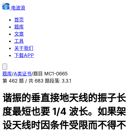
电波浪
首页
题库
文章
工具
关于我们
下载APP
题库
/
A类证书
/
题目
MC1-0665
第
462
题 / 共
683
题
段落:
3.3.1
谐振的垂直接地天线的振子长
度最短也要 1/4 波长。如果架
设天线时因条件受限而不得不