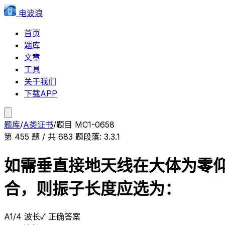
电波浪
首页
题库
文章
工具
关于我们
下载APP
题库
/
A类证书
/
题目
MC1-0658
第
455
题 / 共
683
题
段落:
3.3.1
如需垂直接地天线在大体为零
合，则振子长度应选为：
A
1/4 波长
✓ 正确答案