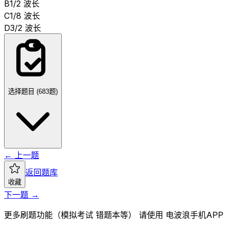
B
1/2 波长
C
1/8 波长
D
3/2 波长
选择题目 (
683
题)
← 上一题
返回题库
收藏
下一题 →
更多刷题功能（模拟考试 错题本等） 请使用 电波浪手机APP