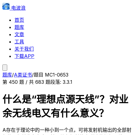
电波浪
首页
题库
文章
工具
关于我们
下载APP
题库
/
A类证书
/
题目
MC1-0653
第
450
题 / 共
683
题
段落:
3.3.1
什么是“理想点源天线”？对业
余无线电又有什么意义？
A
存在于理论中的一种小到一个点，可将发射机输出的全部射