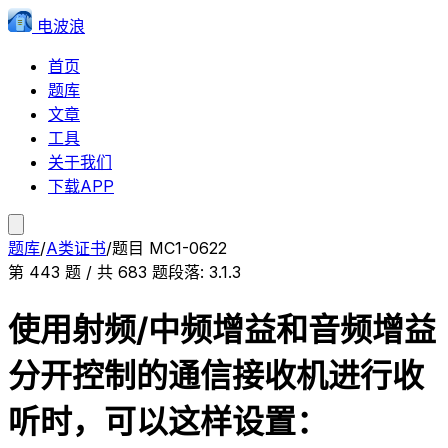
电波浪
首页
题库
文章
工具
关于我们
下载APP
题库
/
A类证书
/
题目
MC1-0622
第
443
题 / 共
683
题
段落:
3.1.3
使用射频/中频增益和音频增益
分开控制的通信接收机进行收
听时，可以这样设置：