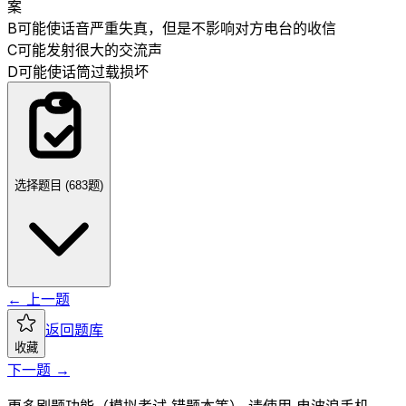
案
B
可能使话音严重失真，但是不影响对方电台的收信
C
可能发射很大的交流声
D
可能使话筒过载损坏
选择题目 (
683
题)
← 上一题
返回题库
收藏
下一题 →
更多刷题功能（模拟考试 错题本等） 请使用 电波浪手机