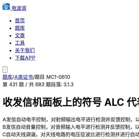
电波浪
首页
题库
文章
工具
关于我们
下载APP
题库
/
A类证书
/
题目
MC1-0610
第
431
题 / 共
683
题
段落:
3.1.3
收发信机面板上的符号 ALC 
A
发信自动电平控制，对射频输出电平进行检测并反馈控制，
B
发信自动音量控制，对音频输入电平进行检测并反馈控制，
C
自动天线调谐，对天线电路的电压驻波比进行检测并进行自