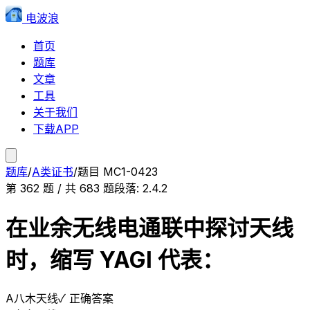
电波浪
首页
题库
文章
工具
关于我们
下载APP
题库
/
A类证书
/
题目
MC1-0423
第
362
题 / 共
683
题
段落:
2.4.2
在业余无线电通联中探讨天线
时，缩写 YAGI 代表：
A
八木天线
✓ 正确答案