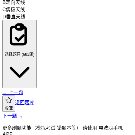
B
定向天线
C
偶极天线
D
垂直天线
选择题目 (
683
题)
← 上一题
返回题库
收藏
下一题 →
更多刷题功能（模拟考试 错题本等） 请使用 电波浪手机
APP