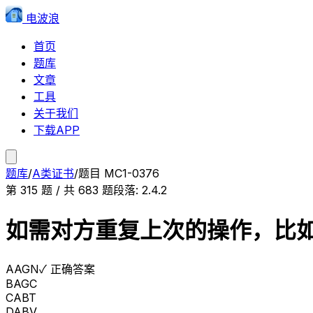
电波浪
首页
题库
文章
工具
关于我们
下载APP
题库
/
A类证书
/
题目
MC1-0376
第
315
题 / 共
683
题
段落:
2.4.2
如需对方重复上次的操作，比
A
AGN
✓ 正确答案
B
AGC
C
ABT
D
ABV