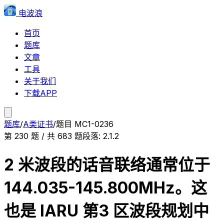
电波浪
首页
题库
文章
工具
关于我们
下载APP
题库
/
A类证书
/
题目
MC1-0236
第
230
题 / 共
683
题
段落:
2.1.2
2 米波段的话音联络通常位于
144.035-145.800MHz。这
也是 IARU 第3 区波段规划中