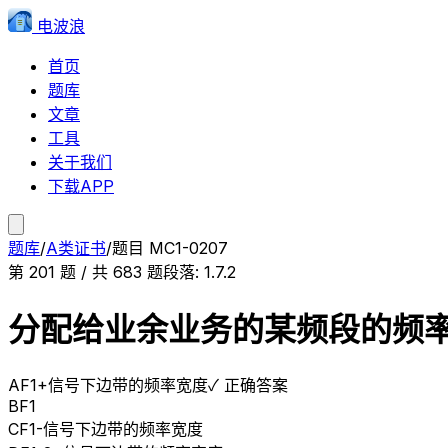
电波浪
首页
题库
文章
工具
关于我们
下载APP
题库
/
A类证书
/
题目
MC1-0207
第
201
题 / 共
683
题
段落:
1.7.2
分配给业余业务的某频段的频率
A
F1+信号下边带的频率宽度
✓ 正确答案
B
F1
C
F1-信号下边带的频率宽度