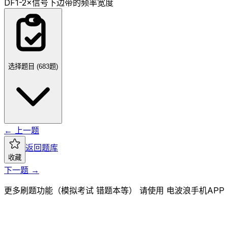
D
F1-2×信号下边带的频率宽度
选择题目 (
683
题)
← 上一题
返回题库
收藏
下一题 →
更多刷题功能（模拟考试 错题本等） 请使用 电波浪手机APP