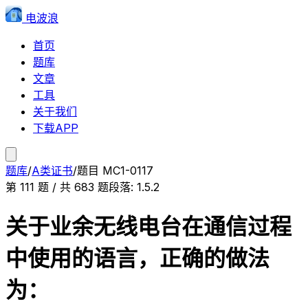
电波浪
首页
题库
文章
工具
关于我们
下载APP
题库
/
A类证书
/
题目
MC1-0117
第
111
题 / 共
683
题
段落:
1.5.2
关于业余无线电台在通信过程
中使用的语言，正确的做法
为：