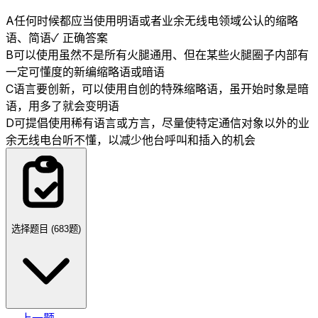
A
任何时候都应当使用明语或者业余无线电领域公认的缩略
语、简语
✓ 正确答案
B
可以使用虽然不是所有火腿通用、但在某些火腿圈子内部有
一定可懂度的新编缩略语或暗语
C
语言要创新，可以使用自创的特殊缩略语，虽开始时象是暗
语，用多了就会变明语
D
可提倡使用稀有语言或方言，尽量使特定通信对象以外的业
余无线电台听不懂，以减少他台呼叫和插入的机会
选择题目 (
683
题)
← 上一题