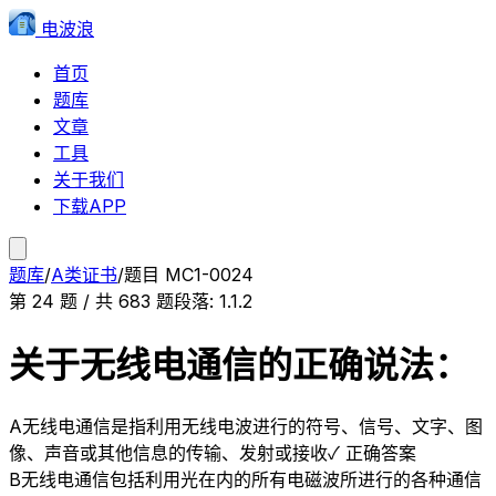
电波浪
首页
题库
文章
工具
关于我们
下载APP
题库
/
A类证书
/
题目
MC1-0024
第
24
题 / 共
683
题
段落:
1.1.2
关于无线电通信的正确说法：
A
无线电通信是指利用无线电波进行的符号、信号、文字、图
像、声音或其他信息的传输、发射或接收
✓ 正确答案
B
无线电通信包括利用光在内的所有电磁波所进行的各种通信